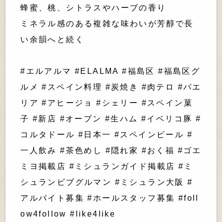
蜂蜜、桃、シトラスやハーブの香り
ミネラル感のある複雑な味わいが芳醇で長
い余韻へと続く
#エルアルマ #ELALMA #福島区 #福島区グ
ルメ #スペイン料理 #炭焼き #肉テロ #パエ
リア #アヒージョ #シェリー #スペイン菓
子 #新店 #オープン #生ハム #イベリコ豚 #
コルタドール #日本一 #スペインビール #
一人飲み #茶色めし #隠れ家 #おく福 #ゴエ
ミヨ掲載店 #ミシュランガイド掲載店 #ミ
シュランビブグルマン #ミシュラン大阪 #
アルバイト募集 #ホールスタッフ募集 #foll
ow4follow #like4like