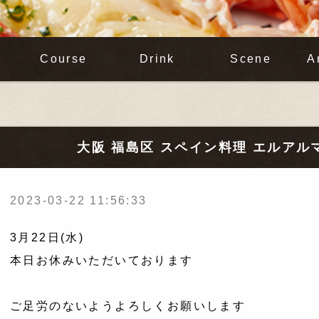
Course
Drink
Scene
A
大阪 福島区 スペイン料理 エルア
2023-03-22 11:56:33
3月22日(水)
本日お休みいただいております
ご足労のないようよろしくお願いします